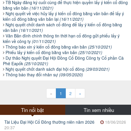
TB Ngày đăng ký cuối cùng để thực hiện quyền lấy ý kiến cổ đông
bằng văn bản
(16/11/2021)
Nghị quyết về việc hủy lấy ý kiến cổ đông bằng văn bản để lấy ý
kiến cổ đông bằng văn bản lại
(16/11/2021)
Nghị quyết chốt danh sách cổ đông để lấy ý kiến cổ đông bằng
văn bản
(16/11/2021)
Văn Bản đính chính thông tin thời hạn cổ đông gửi phiếu lấy ý
kiến về công ty
(01/11/2021)
Thông báo xin ý kiến cổ đông bằng văn bản
(25/10/2021)
Phiếu lấy ý kiến cổ đông bằng văn bản
(25/10/2021)
Dự thảo Nghị quyết Đại Hội Đồng Cổ Đông Công ty Cổ phần Cà
Phê Eapốk
(25/10/2021)
Nghị quyết chốt danh sách đại hội cổ đông
(29/03/2021)
Thông báo thay đổi nhân sự
(09/05/2020)
«
1
2
»
Tin nổi bật
Tin xem nhiều
Tài Liệu Đại Hội Cổ Đông thường niên năm 2026
18/06/2026
20:37