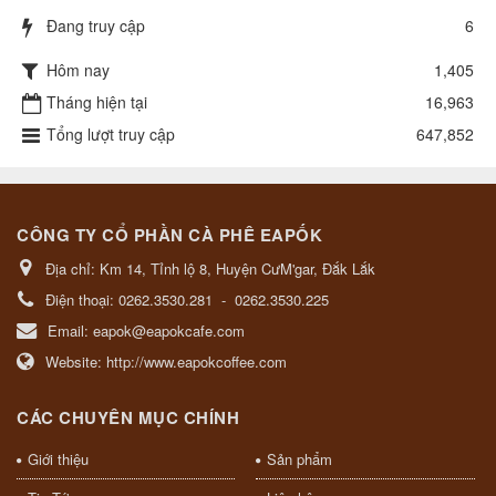
Đang truy cập
6
Hôm nay
1,405
Tháng hiện tại
16,963
Tổng lượt truy cập
647,852
CÔNG TY CỔ PHẦN CÀ PHÊ EAPỐK
Địa chỉ:
Km 14, Tỉnh lộ 8, Huyện CưM'gar, Đắk Lắk
Điện thoại:
0262.3530.281
-
0262.3530.225
Email:
eapok@eapokcafe.com
Website:
http://www.eapokcoffee.com
CÁC CHUYÊN MỤC CHÍNH
Giới thiệu
Sản phẩm