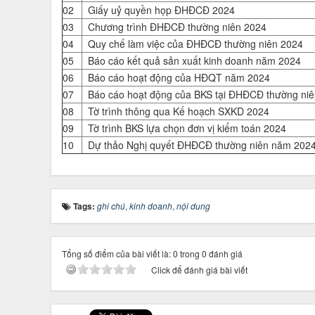
02
Giấy uỷ quyền họp ĐHĐCĐ 2024
03
Chương trình ĐHĐCĐ thường niên 2024
04
Quy chế làm việc của ĐHĐCĐ thường niên 2024
05
Báo cáo kết quả sản xuất kinh doanh năm 2024
06
Báo cáo hoạt động của HĐQT năm 2024
07
Báo cáo hoạt động của BKS tại ĐHĐCĐ thường n
08
Tờ trình thông qua Kế hoạch SXKD 2024
09
Tờ trình BKS lựa chọn đơn vị kiểm toán 2024
10
Dự thảo Nghị quyết ĐHĐCĐ thường niên năm 202
Tags:
ghi chú
,
kinh doanh
,
nội dung
Tổng số điểm của bài viết là: 0 trong 0 đánh giá
Click để đánh giá bài viết