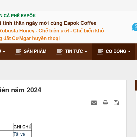
̀N CÀ PHÊ EAPỐK
i tinh thần ngày mới cùng Eapok Coffee
Robusta Honey - Chế biến ướt - Chế biến khô
g đất CưMgar huyền thoại
U
SẢN PHẨM
TIN TỨC
CỔ ĐÔNG
niên năm 2024
GHI CHÚ
Tải về