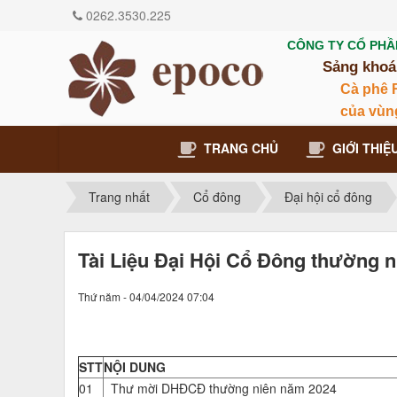
0262.3530.225
CÔNG TY CỔ PHÂ
Sảng khoá
Cà phê 
của vùn
TRANG CHỦ
GIỚI THIỆ
Trang nhất
Cổ đông
Đại hội cổ đông
Tài Liệu Đại Hội Cổ Đông thường 
Thứ năm - 04/04/2024 07:04
STT
NỘI DUNG
01
Thư mời DHĐCĐ thường niên năm 2024