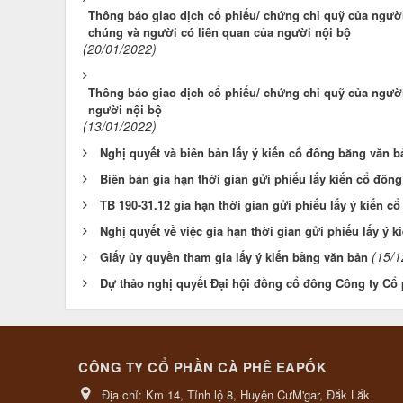
Thông báo giao dịch cổ phiếu/ chứng chỉ quỹ của người
chúng và người có liên quan của người nội bộ
(20/01/2022)
Thông báo giao dịch cổ phiếu/ chứng chỉ quỹ của người
người nội bộ
(13/01/2022)
Nghị quyết và biên bản lấy ý kiến cổ đông bằng văn b
Biên bản gia hạn thời gian gửi phiếu lấy kiến cổ đôn
TB 190-31.12 gia hạn thời gian gửi phiếu lấy ý kiến 
Nghị quyết về việc gia hạn thời gian gửi phiếu lấy ý
(15/1
Giấy ủy quyền tham gia lấy ý kiến bằng văn bản
Dự thảo nghị quyết Đại hội đồng cổ đông Công ty Cổ
CÔNG TY CỔ PHẦN CÀ PHÊ EAPỐK
Địa chỉ:
Km 14, Tỉnh lộ 8, Huyện CưM'gar, Đắk Lắk