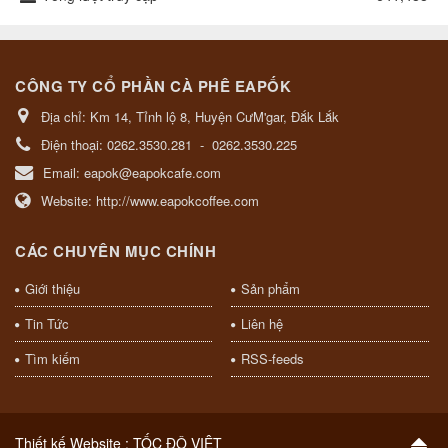
CÔNG TY CỔ PHẦN CÀ PHÊ EAPỐK
Địa chỉ:
Km 14, Tỉnh lộ 8, Huyện CưM'gar, Đắk Lắk
Điện thoại:
0262.3530.281
-
0262.3530.225
Email:
eapok@eapokcafe.com
Website:
http://www.eapokcoffee.com
CÁC CHUYÊN MỤC CHÍNH
Giới thiệu
Sản phẩm
Tin Tức
Liên hệ
Tìm kiếm
RSS-feeds
Thiết kế Website :
TỐC ĐỘ VIỆT