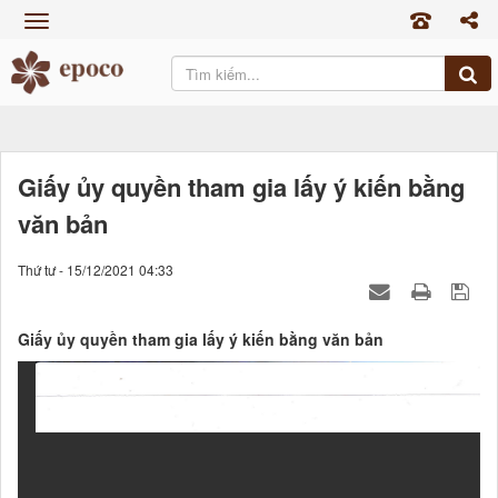
TRANG CHỦ
GIỚI THIỆU
SẢN PHẨM
TIN TỨC
Giấy ủy quyền tham gia lấy ý kiến bằng
văn bản
CỔ ĐÔNG
TUYỂN DỤNG
Thứ tư - 15/12/2021 04:33
LIÊN HỆ
Giấy ủy quyền tham gia lấy ý kiến bằng văn bản