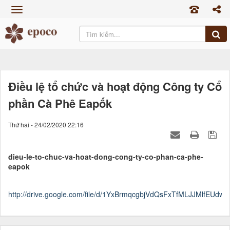
TRANG CHỦ
GIỚI THIỆU
SẢN PHẨM
TIN TỨC
Điều lệ tổ chức và hoạt động Công ty Cổ
phần Cà Phê Eapốk
CỔ ĐÔNG
TUYỂN DỤNG
Thứ hai - 24/02/2020 22:16
LIÊN HỆ
dieu-le-to-chuc-va-hoat-dong-cong-ty-co-phan-ca-phe-
eapok
http://drive.google.com/file/d/1YxBrmqcgbjVdQsFxTfMLJJMlfEUdwZ