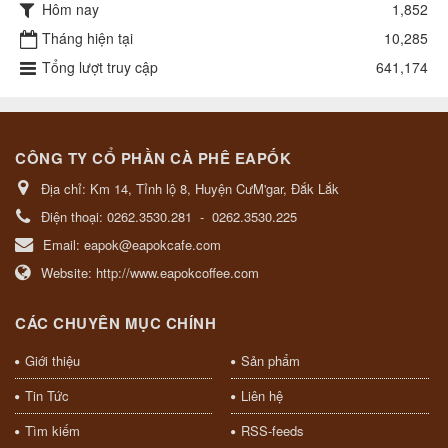
Hôm nay
1,852
Tháng hiện tại
10,285
Tổng lượt truy cập
641,174
CÔNG TY CỔ PHẦN CÀ PHÊ EAPỐK
Địa chỉ:
Km 14, Tỉnh lộ 8, Huyện CưM'gar, Đắk Lắk
Điện thoại:
0262.3530.281
-
0262.3530.225
Email:
eapok@eapokcafe.com
Website:
http://www.eapokcoffee.com
CÁC CHUYÊN MỤC CHÍNH
Giới thiệu
Sản phẩm
Tin Tức
Liên hệ
Tìm kiếm
RSS-feeds